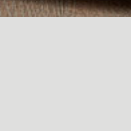
Filtros:
Maderas
Pegamentos
Especializados
Solventes
Complementos
Tutoriales
Descubre la mejor forma de aplicar los productos Polyform.
Ver todos
→