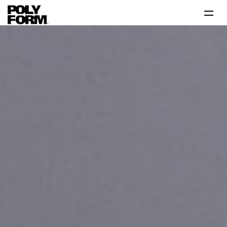
Productos
Tutoriales
Tips
Problema-Solución
Inspiración
Contáctanos 800 712 6639