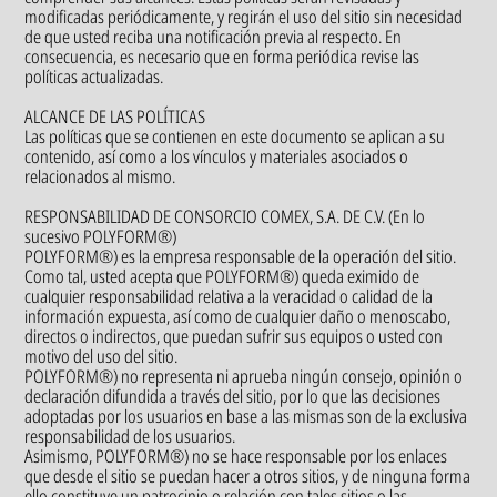
modificadas periódicamente, y regirán el uso del sitio sin necesidad
de que usted reciba una notificación previa al respecto. En
consecuencia, es necesario que en forma periódica revise las
políticas actualizadas.
ALCANCE DE LAS POLÍTICAS
Las políticas que se contienen en este documento se aplican a su
contenido, así como a los vínculos y materiales asociados o
relacionados al mismo.
RESPONSABILIDAD DE CONSORCIO COMEX, S.A. DE C.V. (En lo
sucesivo POLYFORM®)
POLYFORM®) es la empresa responsable de la operación del sitio.
Como tal, usted acepta que POLYFORM®) queda eximido de
cualquier responsabilidad relativa a la veracidad o calidad de la
información expuesta, así como de cualquier daño o menoscabo,
directos o indirectos, que puedan sufrir sus equipos o usted con
motivo del uso del sitio.
POLYFORM®) no representa ni aprueba ningún consejo, opinión o
declaración difundida a través del sitio, por lo que las decisiones
adoptadas por los usuarios en base a las mismas son de la exclusiva
responsabilidad de los usuarios.
Asimismo, POLYFORM®) no se hace responsable por los enlaces
que desde el sitio se puedan hacer a otros sitios, y de ninguna forma
ello constituye un patrocinio o relación con tales sitios o las