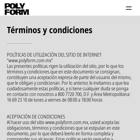
Productos
Términos y condiciones
Tutoriales
Tips
POLÍTICAS DE UTILIZACIÓN DEL SITIO DE INTERNET
“www.polyform.com.mx”
Problema-Solución
Las presentes políticas rigen la utilización del sitio, por lo que los
términos y condiciones que en este documento se consignan,
constituyen una aceptación expresa de parte del usuario del mismo,
Inspiración
que le obligan y condicionan. Por lo anterior, le invitamos a que lea
cuidadosamente estas políticas, y si tiene cualquier duda se ponga
en contacto con nosotros a 800 7720 700, D.F. y Área Metropolitana:
16 69 23 10 de lunes a viernes de 08:00 a 18:00 horas
ACEPTACIÓN DE CONDICIONES
Al hacer uso del sitio www.polyform.com.mx, usted acepta las
obligaciones, términos y condiciones que se estipulan en este
Contáctanos 800 712 6639
documento, por lo que deberá leerlo en forma completa y
comprender sus alcances. Estas políticas serán revisadas y