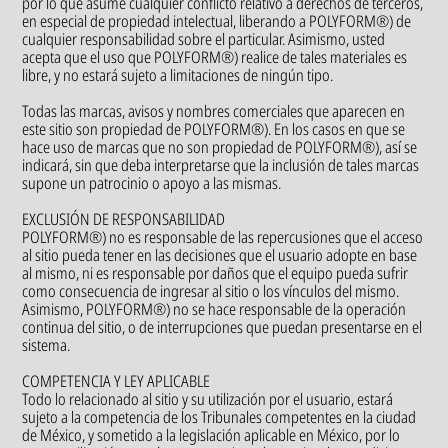
por lo que asume cualquier conflicto relativo a derechos de terceros,
en especial de propiedad intelectual, liberando a POLYFORM®) de
cualquier responsabilidad sobre el particular. Asimismo, usted
acepta que el uso que POLYFORM®) realice de tales materiales es
libre, y no estará sujeto a limitaciones de ningún tipo.
Todas las marcas, avisos y nombres comerciales que aparecen en
este sitio son propiedad de POLYFORM®). En los casos en que se
hace uso de marcas que no son propiedad de POLYFORM®), así se
indicará, sin que deba interpretarse que la inclusión de tales marcas
supone un patrocinio o apoyo a las mismas.
EXCLUSIÓN DE RESPONSABILIDAD
POLYFORM®) no es responsable de las repercusiones que el acceso
al sitio pueda tener en las decisiones que el usuario adopte en base
al mismo, ni es responsable por daños que el equipo pueda sufrir
como consecuencia de ingresar al sitio o los vínculos del mismo.
Asimismo, POLYFORM®) no se hace responsable de la operación
continua del sitio, o de interrupciones que puedan presentarse en el
sistema.
COMPETENCIA Y LEY APLICABLE
Todo lo relacionado al sitio y su utilización por el usuario, estará
sujeto a la competencia de los Tribunales competentes en la ciudad
de México, y sometido a la legislación aplicable en México, por lo