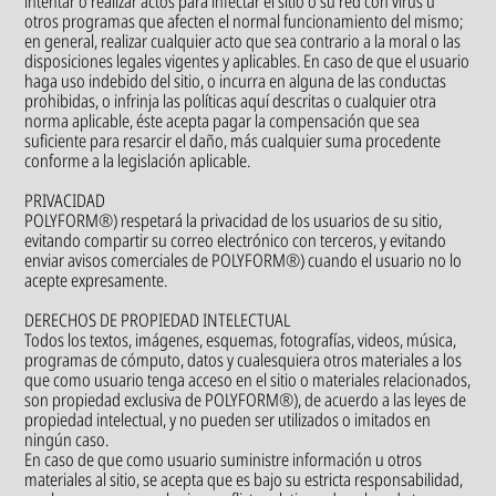
intentar o realizar actos para infectar el sitio o su red con virus u
otros programas que afecten el normal funcionamiento del mismo;
en general, realizar cualquier acto que sea contrario a la moral o las
disposiciones legales vigentes y aplicables. En caso de que el usuario
haga uso indebido del sitio, o incurra en alguna de las conductas
prohibidas, o infrinja las políticas aquí descritas o cualquier otra
norma aplicable, éste acepta pagar la compensación que sea
suficiente para resarcir el daño, más cualquier suma procedente
conforme a la legislación aplicable.
PRIVACIDAD
POLYFORM®) respetará la privacidad de los usuarios de su sitio,
evitando compartir su correo electrónico con terceros, y evitando
enviar avisos comerciales de POLYFORM®) cuando el usuario no lo
acepte expresamente.
DERECHOS DE PROPIEDAD INTELECTUAL
Todos los textos, imágenes, esquemas, fotografías, videos, música,
programas de cómputo, datos y cualesquiera otros materiales a los
que como usuario tenga acceso en el sitio o materiales relacionados,
son propiedad exclusiva de POLYFORM®), de acuerdo a las leyes de
propiedad intelectual, y no pueden ser utilizados o imitados en
ningún caso.
En caso de que como usuario suministre información u otros
materiales al sitio, se acepta que es bajo su estricta responsabilidad,