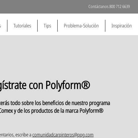
Contáctanos 800 712 6639
s
Tutoriales
Tips
Problema-Solución
Inspiración
ístrate con Polyform®
cerás todo sobre los beneficios de nuestro programa
 Comex y de los productos de la marca Polyform®
ntarios, escribe a
comunidadcarpinteros@ppg.com