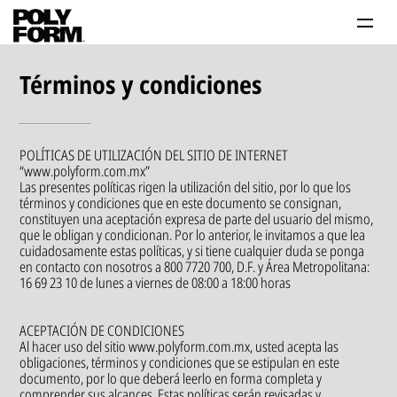
Productos
Términos y condiciones
Tutoriales
Tips
POLÍTICAS DE UTILIZACIÓN DEL SITIO DE INTERNET
“www.polyform.com.mx”
Problema-Solución
Las presentes políticas rigen la utilización del sitio, por lo que los
términos y condiciones que en este documento se consignan,
constituyen una aceptación expresa de parte del usuario del mismo,
Inspiración
que le obligan y condicionan. Por lo anterior, le invitamos a que lea
cuidadosamente estas políticas, y si tiene cualquier duda se ponga
en contacto con nosotros a 800 7720 700, D.F. y Área Metropolitana:
16 69 23 10 de lunes a viernes de 08:00 a 18:00 horas
ACEPTACIÓN DE CONDICIONES
Al hacer uso del sitio www.polyform.com.mx, usted acepta las
obligaciones, términos y condiciones que se estipulan en este
Contáctanos 800 712 6639
documento, por lo que deberá leerlo en forma completa y
comprender sus alcances. Estas políticas serán revisadas y