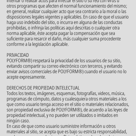
intentar o realizar actos para infectar el sitio o su red con virus u
otros programas que afecten el normal funcionamiento del mismo;
en general, realizar cualquier acto que sea contrario a la moral o las
disposiciones legales vigentes y aplicables. En caso de que el usuario
haga uso indebido del sitio, o incurra en alguna de las conductas
prohibidas, o infrinja las políticas aquí descritas o cualquier otra
norma aplicable, éste acepta pagar la compensación que sea
suficiente para resarcir el daño, más cualquier suma procedente
conforme a la legislación aplicable.
PRIVACIDAD
POLYFORM®) respetará la privacidad de los usuarios de su sitio,
evitando compartir su correo electrónico con terceros, y evitando
enviar avisos comerciales de POLYFORM®) cuando el usuario no lo
acepte expresamente.
DERECHOS DE PROPIEDAD INTELECTUAL
Todos los textos, imágenes, esquemas, fotografías, videos, música,
programas de cómputo, datos y cualesquiera otros materiales a los
que como usuario tenga acceso en el sitio o materiales relacionados,
son propiedad exclusiva de POLYFORM®), de acuerdo a las leyes de
propiedad intelectual, y no pueden ser utilizados o imitados en
ningún caso.
En caso de que como usuario suministre información u otros
materiales al sitio, se acepta que es bajo su estricta responsabilidad,