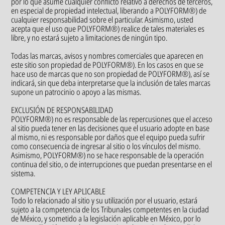
por lo que asume cualquier conflicto relativo a derechos de terceros,
en especial de propiedad intelectual, liberando a POLYFORM®) de
cualquier responsabilidad sobre el particular. Asimismo, usted
acepta que el uso que POLYFORM®) realice de tales materiales es
libre, y no estará sujeto a limitaciones de ningún tipo.
Todas las marcas, avisos y nombres comerciales que aparecen en
este sitio son propiedad de POLYFORM®). En los casos en que se
hace uso de marcas que no son propiedad de POLYFORM®), así se
indicará, sin que deba interpretarse que la inclusión de tales marcas
supone un patrocinio o apoyo a las mismas.
EXCLUSIÓN DE RESPONSABILIDAD
POLYFORM®) no es responsable de las repercusiones que el acceso
al sitio pueda tener en las decisiones que el usuario adopte en base
al mismo, ni es responsable por daños que el equipo pueda sufrir
como consecuencia de ingresar al sitio o los vínculos del mismo.
Asimismo, POLYFORM®) no se hace responsable de la operación
continua del sitio, o de interrupciones que puedan presentarse en el
sistema.
COMPETENCIA Y LEY APLICABLE
Todo lo relacionado al sitio y su utilización por el usuario, estará
sujeto a la competencia de los Tribunales competentes en la ciudad
de México, y sometido a la legislación aplicable en México, por lo