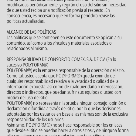
modificadas periódicamente, y regirán el uso del sitio sin necesidad
de que usted reciba una notificación previa al respecto. En
consecuencia, es necesario que en forma periódica revise las
políticas actualizadas.
ALCANCE DE LAS POLÍTICAS
Las políticas que se contienen en este documento se aplican a su
contenido, así como a los vínculos y materiales asociados o
relacionados al mismo.
RESPONSABILIDAD DE CONSORCIO COMEX, S.A. DE C.V. (En lo
sucesivo POLYFORM®)
POLYFORM®) es la empresa responsable de la operación del sitio.
Como tal, usted acepta que POLYFORM®) queda eximido de
cualquier responsabilidad relativa a la veracidad o calidad de la
información expuesta, así como de cualquier daño o menoscabo,
directos o indirectos, que puedan sufrir sus equipos o usted con
motivo del uso del sitio.
POLYFORM®) no representa ni aprueba ningún consejo, opinión o
declaración difundida a través del sitio, por lo que las decisiones
adoptadas por los usuarios en base a las mismas son de la exclusiva
responsabilidad de los usuarios.
Asimismo, POLYFORM®) no se hace responsable por los enlaces
que desde el sitio se puedan hacer a otros sitios, y de ninguna forma
ello constituye un patrocinio o relación con tales sitios o las