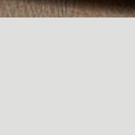
Filtros:
Maderas
Pegamentos
Especializados
Solventes
Complementos
Tutoriales
Descubre la mejor forma de aplicar los productos Polyform.
Ver todos
→