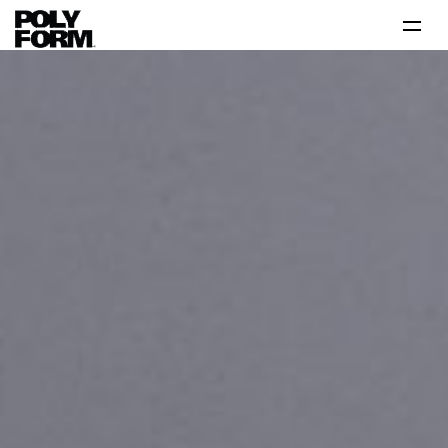
Productos
Tutoriales
Tips
Problema-Solución
Inspiración
Contáctanos 800 712 6639