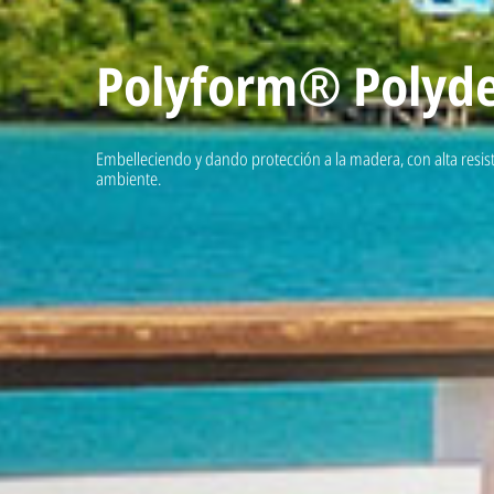
Polyform® Polyd
Embelleciendo y dando protección a la madera, con alta resist
ambiente.