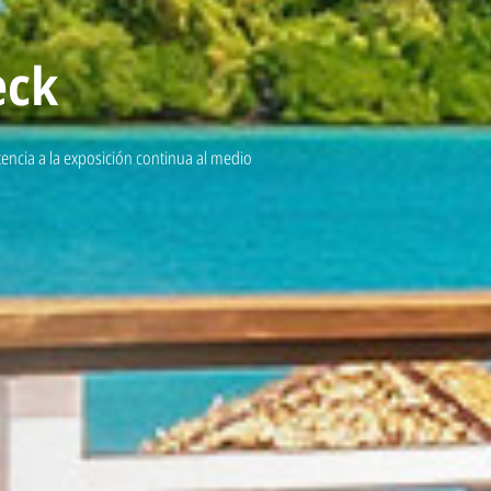
eck
encia a la exposición continua al medio