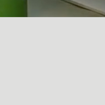
Protege y embellece tus pisos de madera como un experto con
Polyform Barniz 3000 Base Agua. Aplícalo fácilmente y olvídate de los
olores fuertes.
Aprende a hacerlo con este tutorial.
Acerca de nosotros