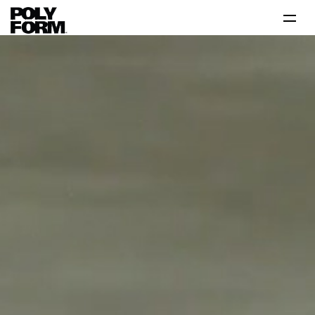
Productos
Tutoriales
Tips
Problema-Solución
Inspiración
Contáctanos 800 712 6639