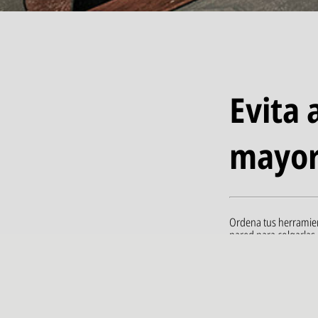
Evita 
mayor
Ordena tus herramien
pared para colgarlas, 
Etiqueta todos tus r
lo cual puede ser alt
Desconecta las herra