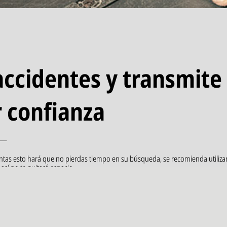
accidentes y transmite
 confianza
tas esto hará que no pierdas tiempo en su búsqueda, se recomienda utilizar
así no te quitará espacio.
ecipientes, sabemos que es muy común usar cualquier envase para rellenarlos
amente peligroso.
mientas eléctricas que no estés utilizando en ese momento.