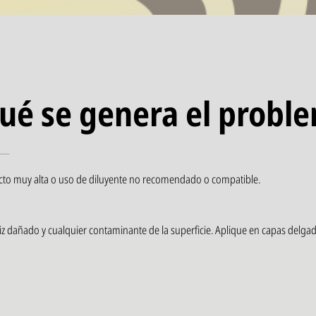
ué se genera el probl
cto muy alta o uso de diluyente no recomendado o compatible.
niz dañado y cualquier contaminante de la superficie. Aplique en capas delga
agregue 5% de solvente retardador para reducir la velocidad de secado y apl
PLEMENTOS
A-218, solvente para poliuretano o Laca 48% Nitro-acrílica y Comex thinner 