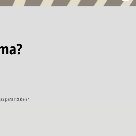
ema?
das para no dejar
ique a una presión de
americano.