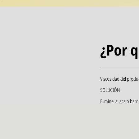
¿Por q
Viscosidad del produ
SOLUCIÓN
Elimine la laca o bar
exceso de producto; 
35 a 40 lb/plg2.
PRODUCTOS Y COM
Productos: Barniz BD 