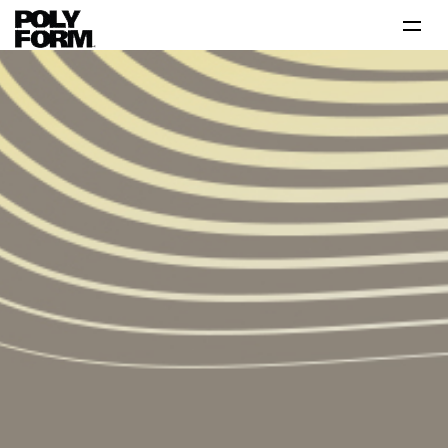
Productos
Tutoriales
Tips
Problema-Solución
Inspiración
Contáctanos 800 712 6639