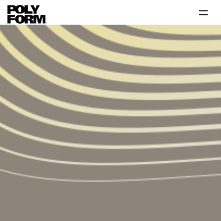
Productos
Tutoriales
Tips
Problema-Solución
Inspiración
Contáctanos 800 712 6639